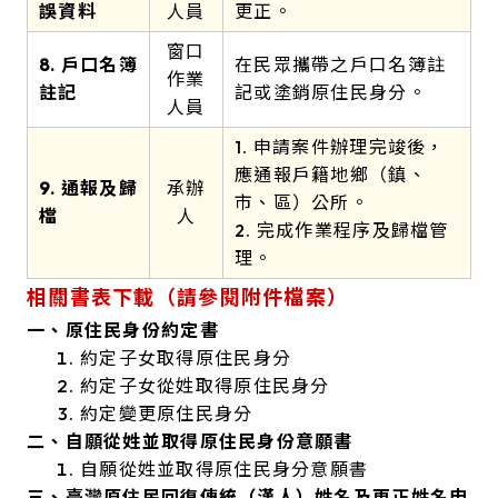
誤資料
人員
更正。
窗口
8. 戶口名簿
在民眾攜帶之戶口名簿註
作業
註記
記或塗銷原住民身分。
人員
1. 申請案件辦理完竣後，
應通報戶籍地鄉（鎮、
9. 通報及歸
承辦
市、區）公所。
檔
人
2. 完成作業程序及歸檔管
理。
相關書表下載（請參閱附件檔案）
一、原住民身份約定書
約定子女取得原住民身分
約定子女從姓取得原住民身分
約定變更原住民身分
二、自願從姓並取得原住民身份意願書
自願從姓並取得原住民身分意願書
三、臺灣原住民回復傳統（漢人）姓名及更正姓名申