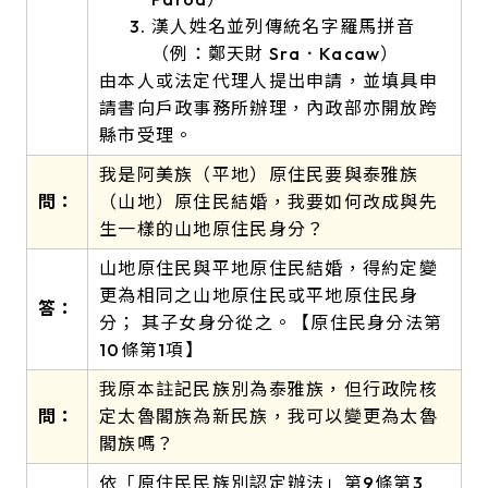
漢人姓名並列傳統名字羅馬拼音
（例：鄭天財 Sra．Kacaw）
由本人或法定代理人提出申請，並填具申
請書向戶政事務所辦理，內政部亦開放跨
縣市受理。
我是阿美族（平地）原住民要與泰雅族
問：
（山地）原住民結婚，我要如何改成與先
生一樣的山地原住民身分？
山地原住民與平地原住民結婚，得約定變
更為相同之山地原住民或平地原住民身
答：
分； 其子女身分從之。【原住民身分法第
10條第1項】
我原本註記民族別為泰雅族，但行政院核
問：
定太魯閣族為新民族，我可以變更為太魯
閣族嗎？
依「原住民民族別認定辦法」第9條第3