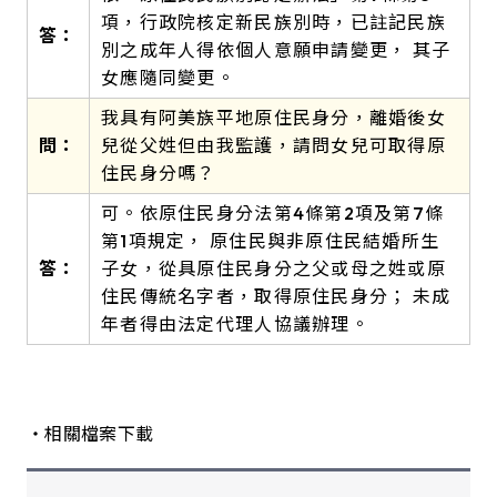
項，行政院核定新民族別時，已註記民族
答：
別之成年人得依個人意願申請變更， 其子
女應隨同變更。
我具有阿美族平地原住民身分，離婚後女
問：
兒從父姓但由我監護，請問女兒可取得原
住民身分嗎？
可。依原住民身分法第4條第2項及第7條
第1項規定， 原住民與非原住民結婚所生
答：
子女，從具原住民身分之父或母之姓或原
住民傳統名字者，取得原住民身分； 未成
年者得由法定代理人協議辦理。
・相關檔案下載