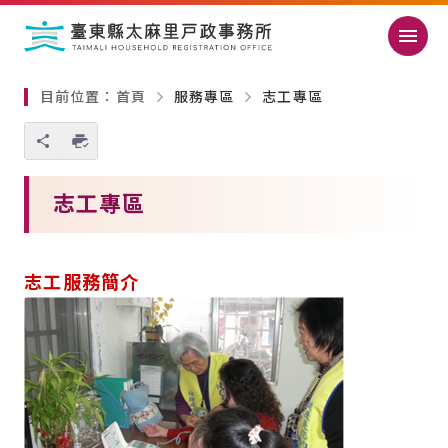
跳過頁首直接到內容
:::
｜
:::
目前位置：
首頁
服務專區
志工專區
您也可以使用 Ctrl+P 快捷鍵
略過單元子連結
志工專區
志工服務簡介