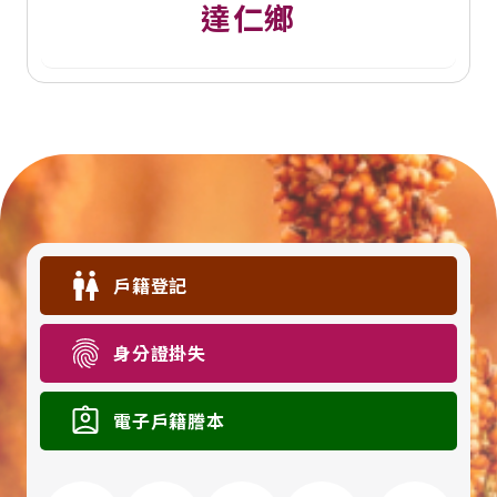
達仁鄉
戶籍登記
身分證掛失
電子戶籍謄本