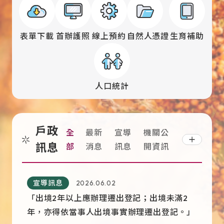
表單下載
首辦護照
線上預約
自然人憑證
生育補助
人口統計
戶政
全
最新
宣導
機關公
訊息
部
消息
訊息
開資訊
最新消息
宣導訊息
2026.06.02
「出境2年以上應辦理遷出登記；出境未滿2
年，亦得依當事人出境事實辦理遷出登記。」