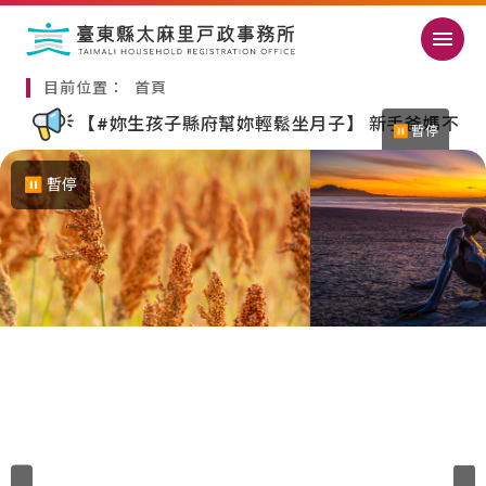
跳過頁首直接到內容
:::
｜
目前位置：
首頁
:::
主要內容開始
媽不用怕，我們陪你一起，從容迎接每一個育兒時刻！
【#妳生孩子縣府幫妳輕鬆坐月子】 新手爸媽不
⏸ 暫停
⏸ 暫停