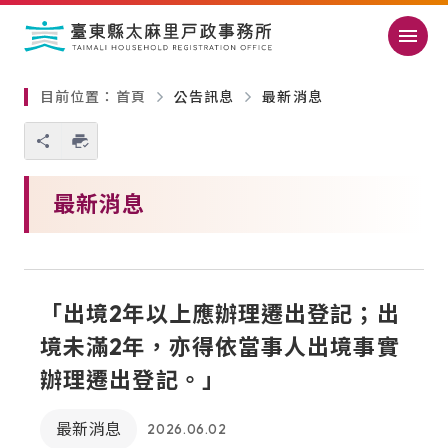
跳過頁首直接到內容
:::
｜
:::
目前位置：
首頁
公告訊息
最新消息
您也可以使用 Ctrl+P 快捷鍵
略過單元子連結
最新消息
「出境2年以上應辦理遷出登記；出
境未滿2年，亦得依當事人出境事實
辦理遷出登記。」
最新消息
2026.06.02