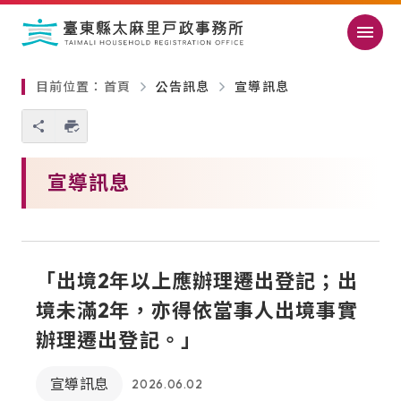
跳過頁首直接到內容
:::
｜
:::
目前位置：
首頁
公告訊息
宣導訊息
您也可以使用 Ctrl+P 快捷鍵
略過單元子連結
宣導訊息
「出境2年以上應辦理遷出登記；出
境未滿2年，亦得依當事人出境事實
辦理遷出登記。」
宣導訊息
2026.06.02