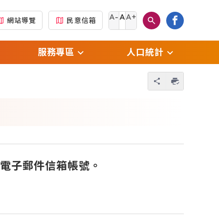
A-
A
A+
網站導覽
民意信箱
服務專區
人口統計
另開新視窗)
門牌專區
每月戶數人口數統計
您也可以使用 
另開新視窗)
生育補助專區
每月人口數及原住民
人口數統計
新視窗)
新住民專區
每月出生、死亡、結
撤
原住民專區
婚、離婚、 遷入、遷
電子郵件信箱帳號。
視窗)
出統計數
國民身分證專區
(另開新視窗)
傳
每月人口數按性別及
自然人憑證專區
年齡別統計
及