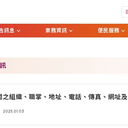
告訊息
業務資訊
便民服務
(
息
戶政規費及罰鍰標準
線上申辦戶籍登記
(
息
戶政登記自我檢核表
預約假日結婚登記
訊
(另開
開資訊
表單下載
網路預約申請
絮
國民身分證掛失暨
關之組織、職掌、地址、電話、傳真、網址及
(另開新
銷掛失申請
2025.01.03
國民身分證影像上
電子戶籍謄本申請